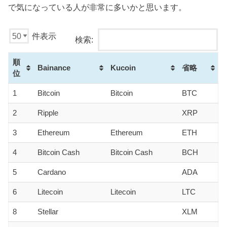
で気になっている人が非常に多いかと思います。
件表示
検索:
順
Bainance
Kucoin
省略
位
1
Bitcoin
Bitcoin
BTC
2
Ripple
XRP
3
Ethereum
Ethereum
ETH
4
Bitcoin Cash
Bitcoin Cash
BCH
5
Cardano
ADA
6
Litecoin
Litecoin
LTC
8
Stellar
XLM