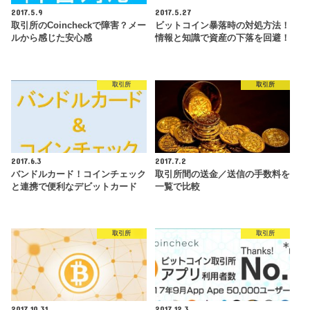
2017.5.9
2017.5.27
取引所のcoincheckで障害？メー
ビットコイン暴落時の対処方法！
ルから感じた安心感
情報と知識で資産の下落を回避！
取引所
取引所
2017.6.3
2017.7.2
バンドルカード！コインチェック
取引所間の送金／送信の手数料を
と連携で便利なデビットカード
一覧で比較
取引所
取引所
2017.10.31
2017.12.3