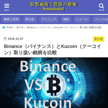
menu
search
概要と説明
取引所
マイニング
種類
ニュース
メンバー 
HOME
取引所
Binance（バイナンス）とKucoin（クーコイン）取り扱い銘柄を比較
2018.01.07
取引所
Binance（バイナンス）とKucoin（クーコイ
ン）取り扱い銘柄を比較