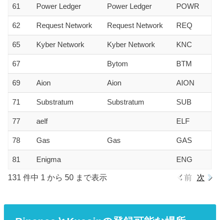
61
Power Ledger
Power Ledger
POWR
62
Request Network
Request Network
REQ
65
Kyber Network
Kyber Network
KNC
67
Bytom
BTM
69
Aion
Aion
AION
71
Substratum
Substratum
SUB
77
aelf
ELF
78
Gas
Gas
GAS
81
Enigma
ENG
131 件中 1 から 50 まで表示
前
次