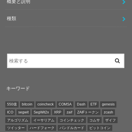
概要と説明
種類
キーワード
550億
bitcoin
coincheck
COMSA
Dash
ETF
genesis
ICO
segwit
SegWit2x
XRP
zaif
ZAIFトークン
zcash
アルゴリズム
イーサリアム
コインチェック
コムサ
ザイフ
ツイッター
ハードフォーク
バンドルカード
ビットコイン