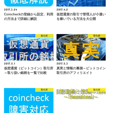
2017.3.24
2017.4.2
Coincheckの登録から設定、利用
仮想通貨の取引で管理人が小遣い
の方法まで詳細に解説
を稼いでいる方法を大公開
取引所
取引所
2017.5.1
2017.5.3
仮想通貨（ビットコイン）取引所
真実と情報の裏側～ビットコイン
～取り扱い銘柄を一覧で比較
取引所のアフィリエイト
取引所
取引所