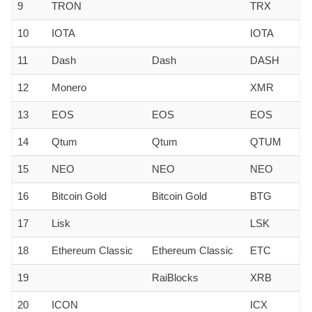
9
TRON
TRX
10
IOTA
IOTA
11
Dash
Dash
DASH
12
Monero
XMR
13
EOS
EOS
EOS
14
Qtum
Qtum
QTUM
15
NEO
NEO
NEO
16
Bitcoin Gold
Bitcoin Gold
BTG
17
Lisk
LSK
18
Ethereum Classic
Ethereum Classic
ETC
19
RaiBlocks
XRB
20
ICON
ICX