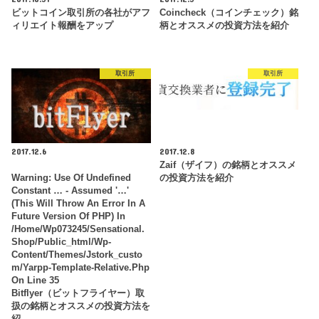
ビットコイン取引所の各社がアフ
Coincheck（コインチェック）銘
ィリエイト報酬をアップ
柄とオススメの投資方法を紹介
取引所
取引所
2017.12.6
2017.12.8
Zaif（ザイフ）の銘柄とオススメ
Warning
: Use Of Undefined
の投資方法を紹介
Constant … - Assumed '…'
(this Will Throw An Error In A
Future Version Of PHP) In
/home/wp073245/sensational.
Shop/public_html/wp-
Content/themes/jstork_custo
M/yarpp-Template-Relative.php
On Line
35
Bitflyer（ビットフライヤー）取
扱の銘柄とオススメの投資方法を
紹…