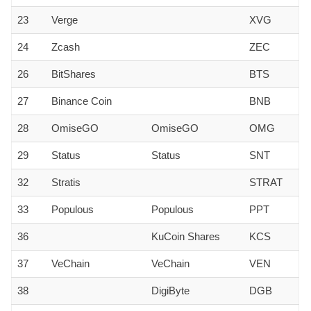
23
Verge
XVG
24
Zcash
ZEC
26
BitShares
BTS
27
Binance Coin
BNB
28
OmiseGO
OmiseGO
OMG
29
Status
Status
SNT
32
Stratis
STRAT
33
Populous
Populous
PPT
36
KuCoin Shares
KCS
37
VeChain
VeChain
VEN
38
DigiByte
DGB