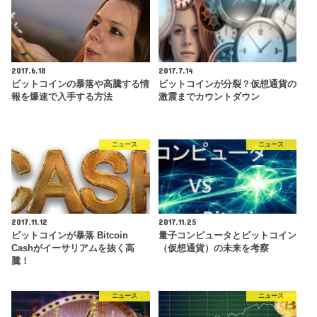
2017.6.18
2017.7.14
ビットコインの暴落や高騰する情
ビットコインが分裂？仮想通貨の
報を爆速で入手する方法
激震までカウントダウン
ニュース
ニュース
2017.11.12
2017.11.25
ビットコインが暴落 Bitcoin
量子コンピュータとビットコイン
Cashがイーサリアムを抜く高
（仮想通貨）の未来を考察
騰！
ニュース
ニュース