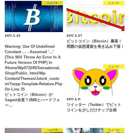
ニュース
ニュース
2017.5.25
2017.5.27
ビットコイン（bitcoin）暴落！
Warning
: Use Of Undefined
周囲の仮想通貨を巻き込み下落！
Constant … - Assumed '…'
(this Will Throw An Error In A
Future Version Of PHP) In
ニュース
/home/wp073245/sensational.
Shop/public_html/wp-
Content/themes/jstork_custo
M/yarpp-Template-Relative.php
On Line
35
ビットコイン（bitcoin）が
2017.6.11
Segwit合意？2MBとハードフォ
ツイッター（Twitter）でビット
ー…
コインを少しだけチップ企画
ニュース
ニュース