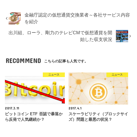
金融庁認定の仮想通貨交換業者～各社サービス内容
を紹介
出川組、ローラ、剛力のテレビCMで仮想通貨を開
始した収支状況
RECOMMEND
こちらの記事も人気です。
ニュース
ニュース
2017.3.11
2017.4.1
ビットコイン ETF 否認で暴落か
スケーラビリティ（ブロックサイ
ら反発で人気継続か？
ズ）問題と最悪の状況？