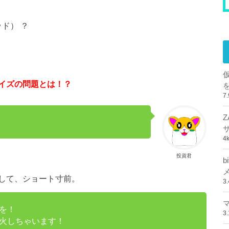
テッド） ？
イズの問題とは！？
7
。
4
投資君
して、ショート寸前。
3
を！
3
火しちゃいます！