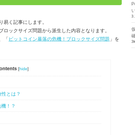
3
り易く記事にします。
ブロックサイズ問題から派生した内容となります。
、「
ビットコイン暴落の危機！ブロックサイズ問題
」を
3
ontents
[
hide
]
険性とは？
危機！？