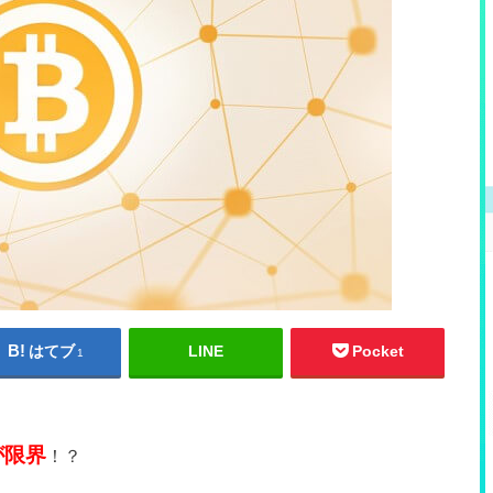
はてブ
LINE
Pocket
1
？
が限界
！？