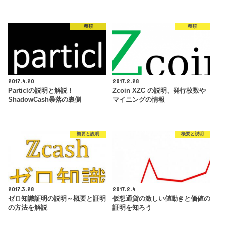
種類
種類
2017.4.20
2017.2.28
Particlの説明と解説！
Zcoin XZC の説明、発行枚数や
ShadowCash暴落の裏側
マイニングの情報
概要と説明
概要と説明
2017.3.28
2017.2.4
ゼロ知識証明の説明～概要と証明
仮想通貨の激しい値動きと価値の
の方法を解説
証明を知ろう