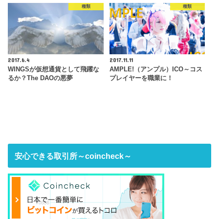
種類
種類
2017.6.4
2017.11.11
WINGSが仮想通貨として飛躍な
AMPLE!（アンプル）ICO～コス
るか？The DAOの悪夢
プレイヤーを職業に！
安心できる取引所～coincheck～