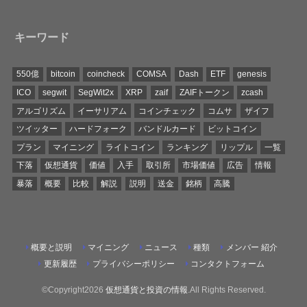
キーワード
550億
bitcoin
coincheck
COMSA
Dash
ETF
genesis
ICO
segwit
SegWit2x
XRP
zaif
ZAIFトークン
zcash
アルゴリズム
イーサリアム
コインチェック
コムサ
ザイフ
ツイッター
ハードフォーク
バンドルカード
ビットコイン
プラン
マイニング
ライトコイン
ランキング
リップル
一覧
下落
仮想通貨
価値
入手
取引所
市場価値
広告
情報
暴落
概要
比較
解説
説明
送金
銘柄
高騰
概要と説明
マイニング
ニュース
種類
メンバー 紹介
更新履歴
プライバシーポリシー
コンタクトフォーム
©Copyright2026
仮想通貨と投資の情報
.All Rights Reserved.