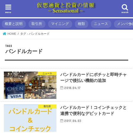
menu
search
概要と説明
取引所
マイニング
種類
ニュース
メンバー 
HOME
タグ : バンドルカード
バンドルカード
ニュース
バンドルカードにポチッと即時チャ
ージで後払い機能の追加
2018.04.17
取引所
バンドルカード！コインチェックと
連携で便利なデビットカード
2017.06.03