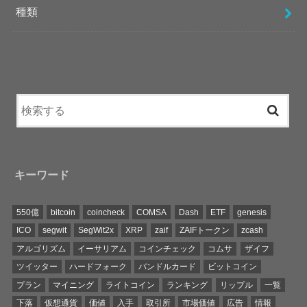
種類
キーワード
550億
bitcoin
coincheck
COMSA
Dash
ETF
genesis
ICO
segwit
SegWit2x
XRP
zaif
ZAIFトークン
zcash
アルゴリズム
イーサリアム
コインチェック
コムサ
ザイフ
ツイッター
ハードフォーク
バンドルカード
ビットコイン
プラン
マイニング
ライトコイン
ランキング
リップル
一覧
下落
仮想通貨
価値
入手
取引所
市場価値
広告
情報